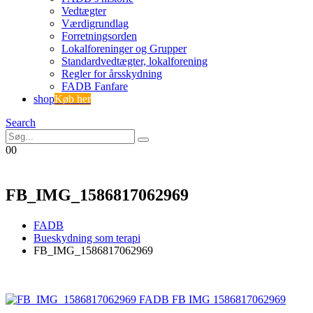
Vedtægter
Værdigrundlag
Forretningsorden
Lokalforeninger og Grupper
Standardvedtægter, lokalforening
Regler for årsskydning
FADB Fanfare
shop
Køb her
Search
0
0
FB_IMG_1586817062969
FADB
Bueskydning som terapi
FB_IMG_1586817062969