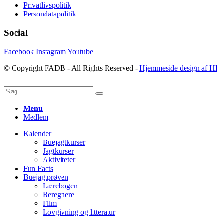
Privatlivspolitik
Persondatapolitik
Social
Facebook
Instagram
Youtube
© Copyright FADB - All Rights Reserved -
Hjemmeside design af H
Menu
Medlem
Kalender
Buejagtkurser
Jagtkurser
Aktiviteter
Fun Facts
Buejagtprøven
Lærebogen
Beregnere
Film
Lovgivning og litteratur