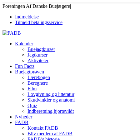
Foreningen Af Danske Buejægere
|
Indmeldelse
Tilmeld betalingsservice
Kalender
Buejagtkurser
Jagtkurser
Aktiviteter
Fun Facts
Buejagtprøven
Lærebogen
Beregnere
Film
Lovgivning og litteratur
Skudvinkler og anatomi
Quiz
Indberetning hjortevildt
Nyheder
FADB
Kontakt FADB
Bliv medlem af FADB
FADB’s historie