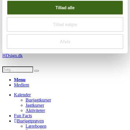
Handelsbetingelser
Tillad alle
Privatlivspolitik
Persondatapolitik
Tillad valgte
Social
Facebook
Instagram
Youtube
Afvis
© Copyright FADB - All Rights Reserved -
Hjemmeside design af
HDsign.dk
Menu
Medlem
Kalender
Buejagtkurser
Jagtkurser
Aktiviteter
Fun Facts
Buejagtprøven
Lærebogen