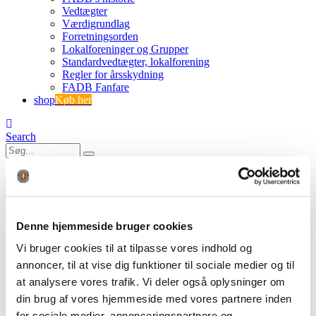
Vedtægter
Værdigrundlag
Forretningsorden
Lokalforeninger og Grupper
Standardvedtægter, lokalforening
Regler for årsskydning
FADB Fanfare
shop
Køb her
Search
0
0
figur-4-2
Denne hjemmeside bruger cookies
FADB
Vi bruger cookies til at tilpasse vores indhold og
Buejagtprøven
Skudvinkler og anatomi
annoncer, til at vise dig funktioner til sociale medier og til
figur-4-2
at analysere vores trafik. Vi deler også oplysninger om
din brug af vores hjemmeside med vores partnere inden
for sociale medier, annonceringspartnere og