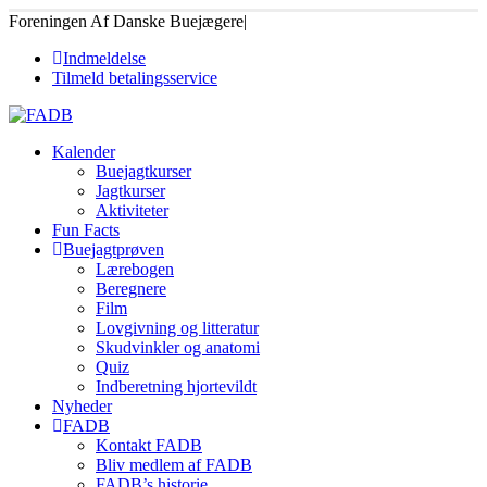
Foreningen Af Danske Buejægere
|
Indmeldelse
Tilmeld betalingsservice
Kalender
Buejagtkurser
Jagtkurser
Aktiviteter
Fun Facts
Buejagtprøven
Lærebogen
Beregnere
Film
Lovgivning og litteratur
Skudvinkler og anatomi
Quiz
Indberetning hjortevildt
Nyheder
FADB
Kontakt FADB
Bliv medlem af FADB
FADB’s historie