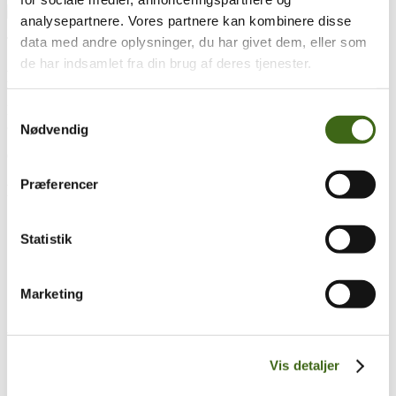
analysepartnere. Vores partnere kan kombinere disse
data med andre oplysninger, du har givet dem, eller som
Træk og slip
de har indsamlet fra din brug af deres tjenester.
Foreningen af Danske Buejægere (FADB)
Bygaden 43, Torrild
Samtykkevalg
8300 Odder
Nødvendig
CVR: 37544906
Præferencer
Populære sider
Kontakt & Bestyrelsen
Statistik
Vedtægter
Lokalforeninger
Sådan bliver du buejæger
Om brug af siden
Marketing
Uddannelsesmateriale
Vigtigt
Vis detaljer
Se konto
Ordre historik
(kræver konto)