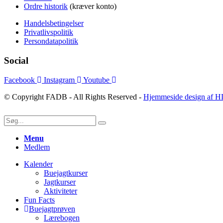
Ordre historik
(kræver konto)
Handelsbetingelser
Privatlivspolitik
Persondatapolitik
Social
Facebook
Instagram
Youtube
© Copyright FADB - All Rights Reserved -
Hjemmeside design af H
Menu
Medlem
Kalender
Buejagtkurser
Jagtkurser
Aktiviteter
Fun Facts
Buejagtprøven
Lærebogen