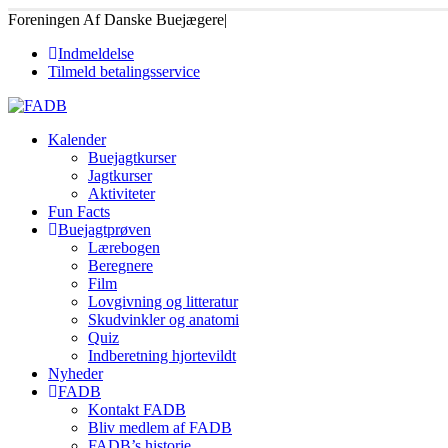
Foreningen Af Danske Buejægere
|
Indmeldelse
Tilmeld betalingsservice
Kalender
Buejagtkurser
Jagtkurser
Aktiviteter
Fun Facts
Buejagtprøven
Lærebogen
Beregnere
Film
Lovgivning og litteratur
Skudvinkler og anatomi
Quiz
Indberetning hjortevildt
Nyheder
FADB
Kontakt FADB
Bliv medlem af FADB
FADB’s historie