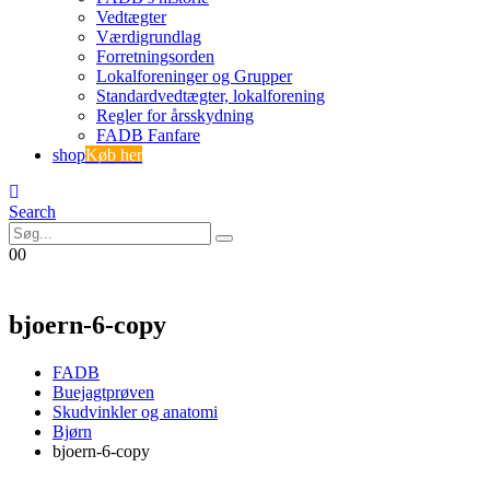
Vedtægter
Værdigrundlag
Forretningsorden
Lokalforeninger og Grupper
Standardvedtægter, lokalforening
Regler for årsskydning
FADB Fanfare
shop
Køb her
Search
0
0
bjoern-6-copy
FADB
Buejagtprøven
Skudvinkler og anatomi
Bjørn
bjoern-6-copy