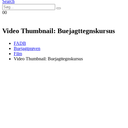
Search
0
0
Video Thumbnail: Buejagttegnskursus
FADB
Buejagtprøven
Film
Video Thumbnail: Buejagttegnskursus