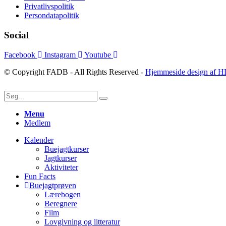
Privatlivspolitik
Persondatapolitik
Social
Facebook
Instagram
Youtube
© Copyright FADB - All Rights Reserved -
Hjemmeside design af H
Menu
Medlem
Kalender
Buejagtkurser
Jagtkurser
Aktiviteter
Fun Facts
Buejagtprøven
Lærebogen
Beregnere
Film
Lovgivning og litteratur