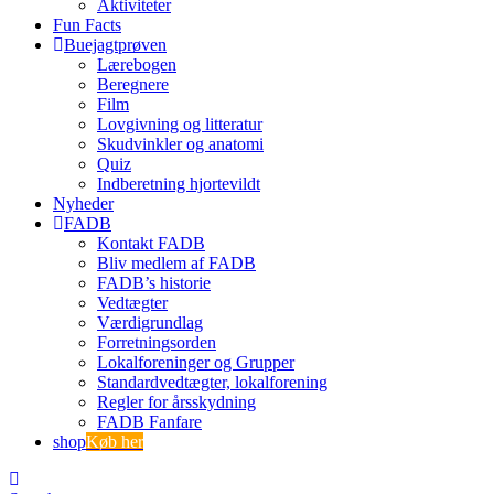
Aktiviteter
Fun Facts
Buejagtprøven
Lærebogen
Beregnere
Film
Lovgivning og litteratur
Skudvinkler og anatomi
Quiz
Indberetning hjortevildt
Nyheder
FADB
Kontakt FADB
Bliv medlem af FADB
FADB’s historie
Vedtægter
Værdigrundlag
Forretningsorden
Lokalforeninger og Grupper
Standardvedtægter, lokalforening
Regler for årsskydning
FADB Fanfare
shop
Køb her