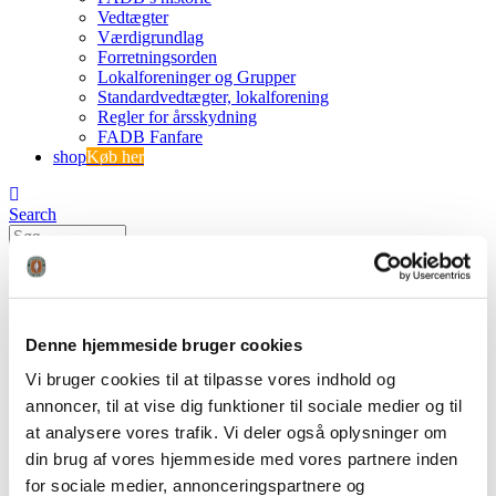
Vedtægter
Værdigrundlag
Forretningsorden
Lokalforeninger og Grupper
Standardvedtægter, lokalforening
Regler for årsskydning
FADB Fanfare
shop
Køb her
Search
0
0
PF-taeppeskiver
Denne hjemmeside bruger cookies
FADB
Vi bruger cookies til at tilpasse vores indhold og
Buejægerens træningstips
annoncer, til at vise dig funktioner til sociale medier og til
PF-taeppeskiver
at analysere vores trafik. Vi deler også oplysninger om
din brug af vores hjemmeside med vores partnere inden
for sociale medier, annonceringspartnere og