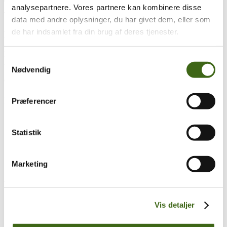
analysepartnere. Vores partnere kan kombinere disse
Træk og slip
data med andre oplysninger, du har givet dem, eller som
de har indsamlet fra din brug af deres tjenester.
Foreningen af Danske Buejægere (FADB)
Bygaden 43, Torrild
Samtykkevalg
8300 Odder
Nødvendig
CVR: 37544906
Populære sider
Præferencer
Kontakt & Bestyrelsen
Vedtægter
Statistik
Lokalforeninger
Sådan bliver du buejæger
Om brug af siden
Marketing
Uddannelsesmateriale
Vigtigt
Se konto
Vis detaljer
Ordre historik
(kræver konto)