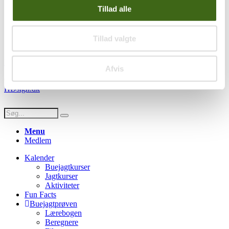
Handelsbetingelser
Tillad alle
Privatlivspolitik
Persondatapolitik
Tillad valgte
Social
Facebook
Instagram
Youtube
Afvis
© Copyright FADB - All Rights Reserved -
Hjemmeside design af
HDsign.dk
Menu
Medlem
Kalender
Buejagtkurser
Jagtkurser
Aktiviteter
Fun Facts
Buejagtprøven
Lærebogen
Beregnere