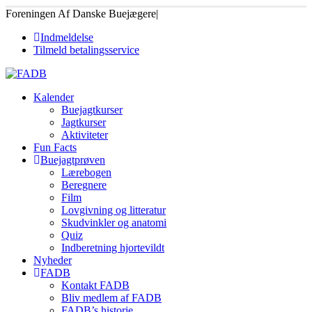
Foreningen Af Danske Buejægere
|
Indmeldelse
Tilmeld betalingsservice
Kalender
Buejagtkurser
Jagtkurser
Aktiviteter
Fun Facts
Buejagtprøven
Lærebogen
Beregnere
Film
Lovgivning og litteratur
Skudvinkler og anatomi
Quiz
Indberetning hjortevildt
Nyheder
FADB
Kontakt FADB
Bliv medlem af FADB
FADB’s historie