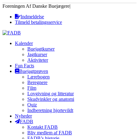
Foreningen Af Danske Buejægere
|
Indmeldelse
Tilmeld betalingsservice
Kalender
Buejagtkurser
Jagtkurser
Aktiviteter
Fun Facts
Buejagtprøven
Lærebogen
Beregnere
Film
Lovgivning og litteratur
Skudvinkler og anatomi
Quiz
Indberetning hjortevildt
Nyheder
FADB
Kontakt FADB
Bliv medlem af FADB
FADB’s historie