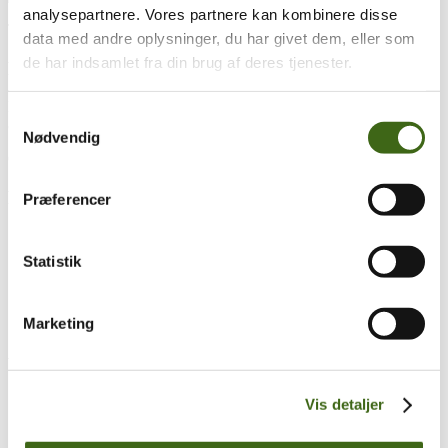
analysepartnere. Vores partnere kan kombinere disse
Træk og slip
data med andre oplysninger, du har givet dem, eller som
de har indsamlet fra din brug af deres tjenester.
Foreningen af Danske Buejægere (FADB)
Bygaden 43, Torrild
Samtykkevalg
8300 Odder
Nødvendig
CVR: 37544906
Populære sider
Præferencer
Kontakt & Bestyrelsen
Vedtægter
Statistik
Lokalforeninger
Sådan bliver du buejæger
Om brug af siden
Marketing
Uddannelsesmateriale
Vigtigt
Se konto
Vis detaljer
Ordre historik
(kræver konto)