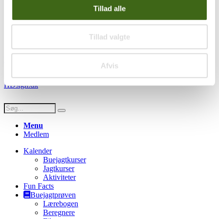
Handelsbetingelser
Tillad alle
Privatlivspolitik
Persondatapolitik
Tillad valgte
Social
Facebook
Instagram
Youtube
Afvis
© Copyright FADB - All Rights Reserved -
Hjemmeside design af
HDsign.dk
Menu
Medlem
Kalender
Buejagtkurser
Jagtkurser
Aktiviteter
Fun Facts
Buejagtprøven
Lærebogen
Beregnere