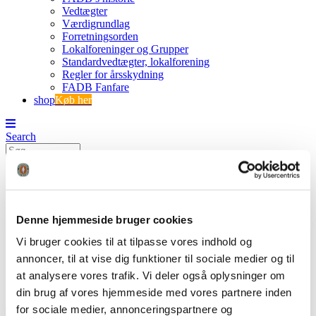
Vedtægter
Værdigrundlag
Forretningsorden
Lokalforeninger og Grupper
Standardvedtægter, lokalforening
Regler for årsskydning
FADB Fanfare
shop
Køb her
Search
0
0
7
Denne hjemmeside bruger cookies
FADB
Vi bruger cookies til at tilpasse vores indhold og
Årsskydning 2021
annoncer, til at vise dig funktioner til sociale medier og til
7
at analysere vores trafik. Vi deler også oplysninger om
din brug af vores hjemmeside med vores partnere inden
for sociale medier, annonceringspartnere og