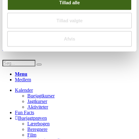
Privatlivspolitik
Tillad alle
Persondatapolitik
Social
Tillad valgte
Facebook
Instagram
Youtube
Afvis
© Copyright FADB - All Rights Reserved -
Hjemmeside design af
HDsign.dk
Menu
Medlem
Kalender
Buejagtkurser
Jagtkurser
Aktiviteter
Fun Facts
Buejagtprøven
Lærebogen
Beregnere
Film