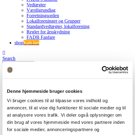
Vedtægter
Værdigrundlag
Forretningsorden
Lokalforeninger og Grupper
Standardvedtægter, lokalforening
Regler for årsskydning
FADB Fanfare
shop
Køb her
Search
0
0
Årsberetning 2015
Denne hjemmeside bruger cookies
Vi bruger cookies til at tilpasse vores indhold og
FADB
Årsberetning 2015
annoncer, til at vise dig funktioner til sociale medier og til
at analysere vores trafik. Vi deler også oplysninger om
din brug af vores hjemmeside med vores partnere inden
for sociale medier, annonceringspartnere og