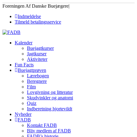
Foreningen Af Danske Buejægere
|
Indmeldelse
Tilmeld betalingsservice
Kalender
Buejagtkurser
Jagtkurser
Aktiviteter
Fun Facts
Buejagtprøven
Lærebogen
Beregnere
Film
Lovgivning og litteratur
Skudvinkler og anatomi
Quiz
Indberetning hjortevildt
Nyheder
FADB
Kontakt FADB
Bliv medlem af FADB
FADB’s historie