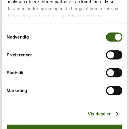
analysepartnere. Vores partnere kan kombinere disse
Træk og slip
data med andre oplysninger, du har givet dem, eller som
Foreningen af Danske Buejægere (FADB)
de har indsamlet fra din brug af deres tjenester.
Bygaden 43, Torrild
8300 Odder
Samtykkevalg
Nødvendig
CVR: 37544906
Populære sider
Præferencer
Kontakt & Bestyrelsen
Vedtægter
Statistik
Lokalforeninger
Sådan bliver du buejæger
Om brug af siden
Uddannelsesmateriale
Marketing
Vigtigt
Se konto
Vis detaljer
Ordre historik
(kræver konto)
Handelsbetingelser