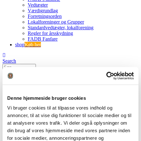
Vedtægter
Værdigrundlag
Forretningsorden
Lokalforeninger og Grupper
Standardvedtægter, lokalforening
Regler for årsskydning
FADB Fanfare
shop
Køb her
Search
0
0
IMG_2677
Denne hjemmeside bruger cookies
FADB
Vi bruger cookies til at tilpasse vores indhold og
Årets buejægerfest - en stor succes
annoncer, til at vise dig funktioner til sociale medier og til
IMG_2677
at analysere vores trafik. Vi deler også oplysninger om
din brug af vores hjemmeside med vores partnere inden
for sociale medier, annonceringspartnere og