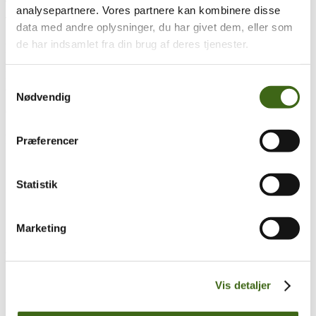
analysepartnere. Vores partnere kan kombinere disse
Træk og slip
data med andre oplysninger, du har givet dem, eller som
de har indsamlet fra din brug af deres tjenester.
Foreningen af Danske Buejægere (FADB)
Bygaden 43, Torrild
Samtykkevalg
8300 Odder
Nødvendig
CVR: 37544906
Populære sider
Præferencer
Kontakt & Bestyrelsen
Vedtægter
Statistik
Lokalforeninger
Sådan bliver du buejæger
Om brug af siden
Marketing
Uddannelsesmateriale
Vigtigt
Se konto
Vis detaljer
Ordre historik
(kræver konto)