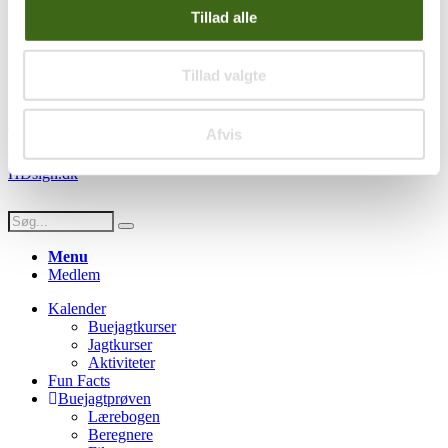
Handelsbetingelser
Tillad alle
Privatlivspolitik
Persondatapolitik
Tillad valgte
Social
Facebook
Instagram
Youtube
Afvis
© Copyright FADB - All Rights Reserved -
Hjemmeside design af
HDsign.dk
Menu
Medlem
Kalender
Buejagtkurser
Jagtkurser
Aktiviteter
Fun Facts
Buejagtprøven
Lærebogen
Beregnere