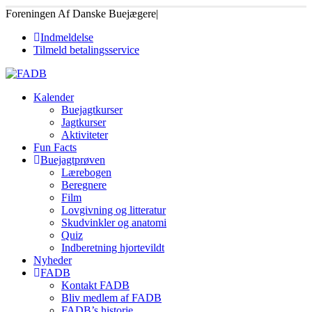
Foreningen Af Danske Buejægere
|
Indmeldelse
Tilmeld betalingsservice
Kalender
Buejagtkurser
Jagtkurser
Aktiviteter
Fun Facts
Buejagtprøven
Lærebogen
Beregnere
Film
Lovgivning og litteratur
Skudvinkler og anatomi
Quiz
Indberetning hjortevildt
Nyheder
FADB
Kontakt FADB
Bliv medlem af FADB
FADB’s historie