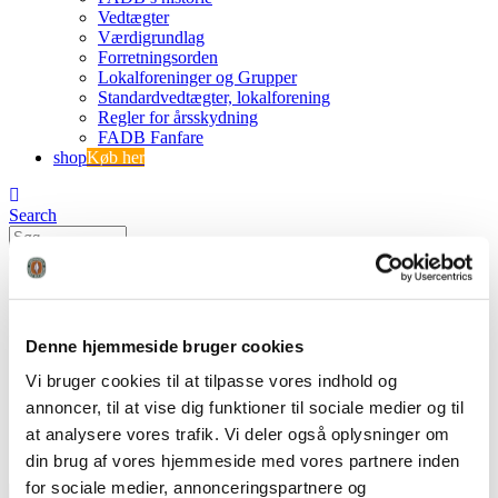
Vedtægter
Værdigrundlag
Forretningsorden
Lokalforeninger og Grupper
Standardvedtægter, lokalforening
Regler for årsskydning
FADB Fanfare
shop
Køb her
Search
0
0
IMG_2660
Denne hjemmeside bruger cookies
FADB
Vi bruger cookies til at tilpasse vores indhold og
Årets buejægerfest - en stor succes
annoncer, til at vise dig funktioner til sociale medier og til
IMG_2660
at analysere vores trafik. Vi deler også oplysninger om
din brug af vores hjemmeside med vores partnere inden
for sociale medier, annonceringspartnere og