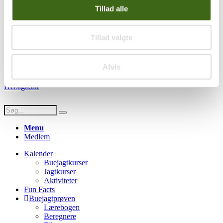
Handelsbetingelser
Tillad alle
Privatlivspolitik
Persondatapolitik
Tillad valgte
Social
Facebook
Instagram
Youtube
Afvis
© Copyright FADB - All Rights Reserved -
Hjemmeside design af
HDsign.dk
Menu
Medlem
Kalender
Buejagtkurser
Jagtkurser
Aktiviteter
Fun Facts
Buejagtprøven
Lærebogen
Beregnere