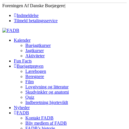
Foreningen Af Danske Buejægere
|
Indmeldelse
Tilmeld betalingsservice
Kalender
Buejagtkurser
Jagtkurser
Aktiviteter
Fun Facts
Buejagtprøven
Lærebogen
Beregnere
Film
Lovgivning og litteratur
Skudvinkler og anatomi
Quiz
Indberetning hjortevildt
Nyheder
FADB
Kontakt FADB
Bliv medlem af FADB
FADB’s historie