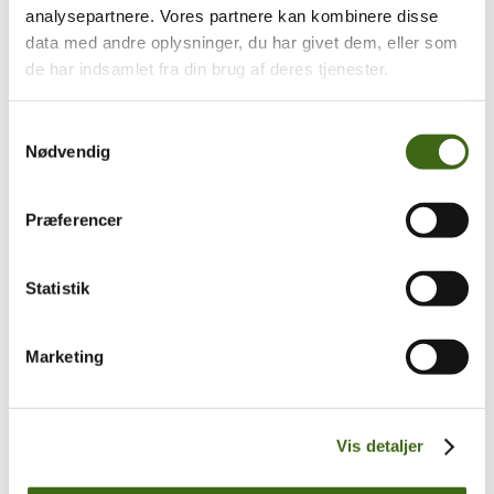
analysepartnere. Vores partnere kan kombinere disse
Træk og slip
data med andre oplysninger, du har givet dem, eller som
de har indsamlet fra din brug af deres tjenester.
Foreningen af Danske Buejægere (FADB)
Bygaden 43, Torrild
Samtykkevalg
8300 Odder
Nødvendig
CVR: 37544906
Populære sider
Præferencer
Kontakt & Bestyrelsen
Vedtægter
Statistik
Lokalforeninger
Sådan bliver du buejæger
Om brug af siden
Marketing
Uddannelsesmateriale
Vigtigt
Se konto
Vis detaljer
Ordre historik
(kræver konto)