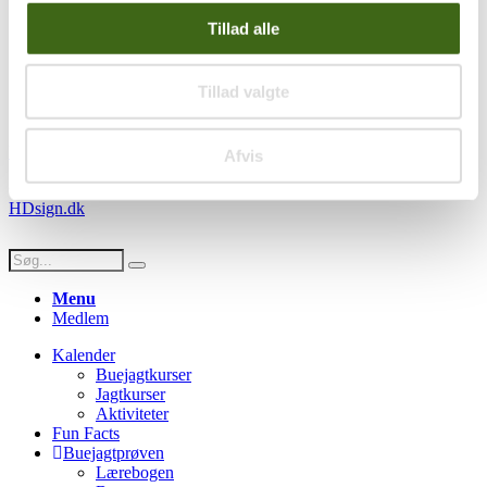
Handelsbetingelser
Tillad alle
Privatlivspolitik
Persondatapolitik
Tillad valgte
Social
Facebook
Instagram
Youtube
Afvis
© Copyright FADB - All Rights Reserved -
Hjemmeside design af
HDsign.dk
Menu
Medlem
Kalender
Buejagtkurser
Jagtkurser
Aktiviteter
Fun Facts
Buejagtprøven
Lærebogen