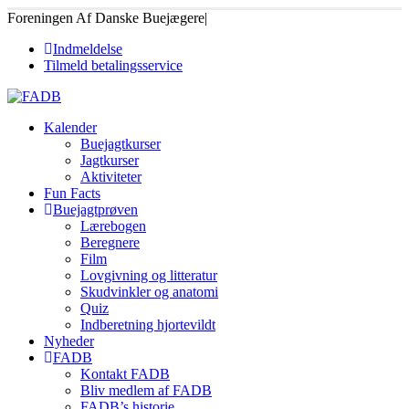
Foreningen Af Danske Buejægere
|
Indmeldelse
Tilmeld betalingsservice
Kalender
Buejagtkurser
Jagtkurser
Aktiviteter
Fun Facts
Buejagtprøven
Lærebogen
Beregnere
Film
Lovgivning og litteratur
Skudvinkler og anatomi
Quiz
Indberetning hjortevildt
Nyheder
FADB
Kontakt FADB
Bliv medlem af FADB
FADB’s historie