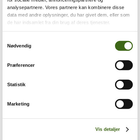
analysepartnere. Vores partnere kan kombinere disse
data med andre oplysninger, du har givet dem, eller som
Træk og slip
de har indsamlet fra din brug af deres tjenester.
Foreningen af Danske Buejægere (FADB)
Bygaden 43, Torrild
Samtykkevalg
8300 Odder
Nødvendig
CVR: 37544906
Præferencer
Populære sider
Kontakt & Bestyrelsen
Statistik
Vedtægter
Lokalforeninger
Sådan bliver du buejæger
Om brug af siden
Marketing
Uddannelsesmateriale
Vigtigt
Vis detaljer
Se konto
Ordre historik
(kræver konto)