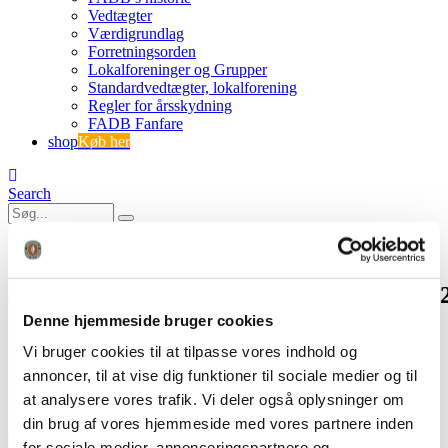
Vedtægter
Værdigrundlag
Forretningsorden
Lokalforeninger og Grupper
Standardvedtægter, lokalforening
Regler for årsskydning
FADB Fanfare
shop
Køb her
Search
0
0
438327879_3051842241618483_727819414
Denne hjemmeside bruger cookies
FADB
Vi bruger cookies til at tilpasse vores indhold og
Årets buejægerfest blev afholdt i weekenden 12. – 14. april
438327879_3051842241618483_727819414231380784_n
annoncer, til at vise dig funktioner til sociale medier og til
at analysere vores trafik. Vi deler også oplysninger om
din brug af vores hjemmeside med vores partnere inden
for sociale medier, annonceringspartnere og