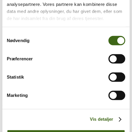
analysepartnere. Vores partnere kan kombinere disse
Træk og slip
data med andre oplysninger, du har givet dem, eller som
de har indsamlet fra din brug af deres tjenester.
Foreningen af Danske Buejægere (FADB)
Bygaden 43, Torrild
Samtykkevalg
8300 Odder
Nødvendig
CVR: 37544906
Populære sider
Præferencer
Kontakt & Bestyrelsen
Vedtægter
Statistik
Lokalforeninger
Sådan bliver du buejæger
Om brug af siden
Marketing
Uddannelsesmateriale
Vigtigt
Se konto
Vis detaljer
Ordre historik
(kræver konto)