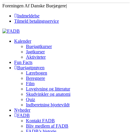
Foreningen Af Danske Buejægere
|
Indmeldelse
Tilmeld betalingsservice
Kalender
Buejagtkurser
Jagtkurser
Aktiviteter
Fun Facts
Buejagtprøven
Lærebogen
Beregnere
Film
Lovgivning og litteratur
Skudvinkler og anatomi
Quiz
Indberetning hjortevildt
Nyheder
FADB
Kontakt FADB
Bliv medlem af FADB
FADB’s historie