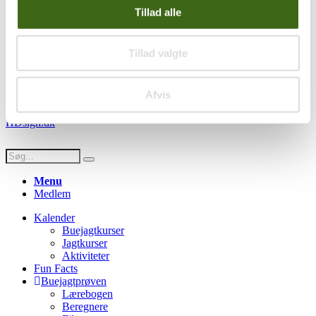
Handelsbetingelser
Tillad alle
Privatlivspolitik
Persondatapolitik
Tillad valgte
Social
Facebook
Instagram
Youtube
Afvis
© Copyright FADB - All Rights Reserved -
Hjemmeside design af
HDsign.dk
Menu
Medlem
Kalender
Buejagtkurser
Jagtkurser
Aktiviteter
Fun Facts
Buejagtprøven
Lærebogen
Beregnere