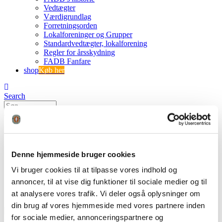
Vedtægter
Værdigrundlag
Forretningsorden
Lokalforeninger og Grupper
Standardvedtægter, lokalforening
Regler for årsskydning
FADB Fanfare
shop
Køb her
Search
0
0
23.03.10 referat b-møde – signed
Denne hjemmeside bruger cookies
FADB
Vi bruger cookies til at tilpasse vores indhold og
23.03.10 referat b-møde – signed
annoncer, til at vise dig funktioner til sociale medier og til
at analysere vores trafik. Vi deler også oplysninger om
din brug af vores hjemmeside med vores partnere inden
for sociale medier, annonceringspartnere og