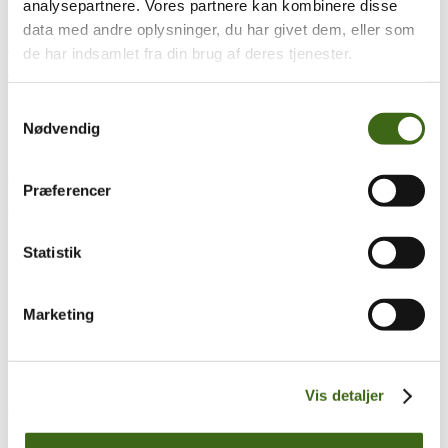
analysepartnere. Vores partnere kan kombinere disse
data med andre oplysninger, du har givet dem, eller som
2016 regnskab
de har indsamlet fra din brug af deres tjenester.
Træk og slip
Samtykkevalg
Foreningen af Danske Buejægere (FADB)
Nødvendig
Bygaden 43, Torrild
8300 Odder
Præferencer
CVR: 37544906
Populære sider
Statistik
Kontakt & Bestyrelsen
Vedtægter
Marketing
Lokalforeninger
Sådan bliver du buejæger
Om brug af siden
Uddannelsesmateriale
Vis detaljer
Vigtigt