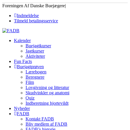
Foreningen Af Danske Buejægere
|
Indmeldelse
Tilmeld betalingsservice
Kalender
Buejagtkurser
Jagtkurser
Aktiviteter
Fun Facts
Buejagtprøven
Lærebogen
Beregnere
Film
Lovgivning og litteratur
Skudvinkler og anatomi
Quiz
Indberetning hjortevildt
Nyheder
FADB
Kontakt FADB
Bliv medlem af FADB
FADB’s historie