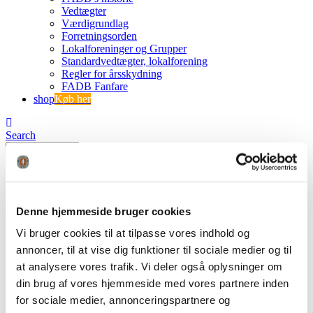
Vedtægter
Værdigrundlag
Forretningsorden
Lokalforeninger og Grupper
Standardvedtægter, lokalforening
Regler for årsskydning
FADB Fanfare
shop
Køb her
Search
0
0 varer
0 VARER
Se kurv
Ingen varer i kurven.
Denne hjemmeside bruger cookies
Vi bruger cookies til at tilpasse vores indhold og
annoncer, til at vise dig funktioner til sociale medier og til
2016 regnskab
at analysere vores trafik. Vi deler også oplysninger om
din brug af vores hjemmeside med vores partnere inden
FADB
2016 regnskab
for sociale medier, annonceringspartnere og