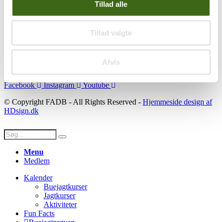
Se konto
Tillad alle
Ordre historik
(kræver konto)
Handelsbetingelser
Tillad valgte
Privatlivspolitik
Persondatapolitik
Afvis
Social
Facebook
Instagram
Youtube
© Copyright FADB - All Rights Reserved -
Hjemmeside design af
HDsign.dk
Menu
Medlem
Kalender
Buejagtkurser
Jagtkurser
Aktiviteter
Fun Facts