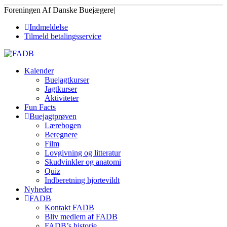
Foreningen Af Danske Buejægere
|
Indmeldelse
Tilmeld betalingsservice
Kalender
Buejagtkurser
Jagtkurser
Aktiviteter
Fun Facts
Buejagtprøven
Lærebogen
Beregnere
Film
Lovgivning og litteratur
Skudvinkler og anatomi
Quiz
Indberetning hjortevildt
Nyheder
FADB
Kontakt FADB
Bliv medlem af FADB
FADB’s historie