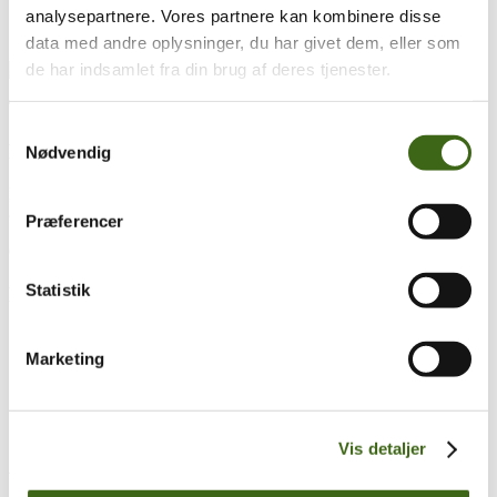
analysepartnere. Vores partnere kan kombinere disse
data med andre oplysninger, du har givet dem, eller som
de har indsamlet fra din brug af deres tjenester.
Træk og slip
Samtykkevalg
Foreningen af Danske Buejægere (FADB)
Nødvendig
Bygaden 43, Torrild
8300 Odder
Præferencer
CVR: 37544906
Statistik
Populære sider
Kontakt & Bestyrelsen
Vedtægter
Marketing
Lokalforeninger
Sådan bliver du buejæger
Om brug af siden
Uddannelsesmateriale
Vis detaljer
Vigtigt