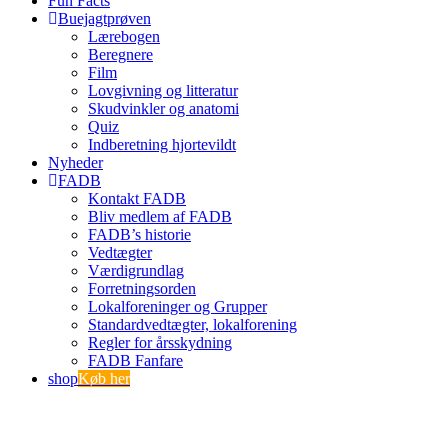
Fun Facts
Buejagtprøven
Lærebogen
Beregnere
Film
Lovgivning og litteratur
Skudvinkler og anatomi
Quiz
Indberetning hjortevildt
Nyheder
FADB
Kontakt FADB
Bliv medlem af FADB
FADB’s historie
Vedtægter
Værdigrundlag
Forretningsorden
Lokalforeninger og Grupper
Standardvedtægter, lokalforening
Regler for årsskydning
FADB Fanfare
shop
Køb her
Indmeldelse
Tilmeld betalingsservice