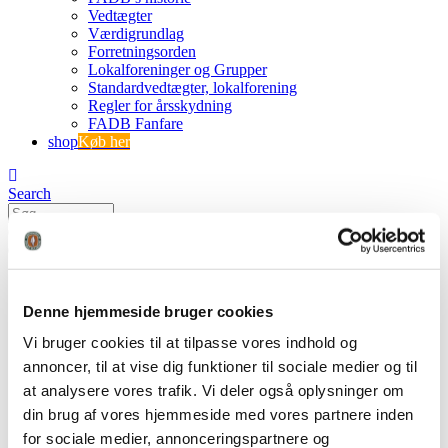
Vedtægter
Værdigrundlag
Forretningsorden
Lokalforeninger og Grupper
Standardvedtægter, lokalforening
Regler for årsskydning
FADB Fanfare
shop
Køb her
Search
0
0 varer
0 VARER
Se kurv
Ingen varer i kurven.
Denne hjemmeside bruger cookies
Vi bruger cookies til at tilpasse vores indhold og
Skydestige detalje
annoncer, til at vise dig funktioner til sociale medier og til
at analysere vores trafik. Vi deler også oplysninger om
FADB
din brug af vores hjemmeside med vores partnere inden
Skydestige til bue
for sociale medier, annonceringspartnere og
Skydestige detalje