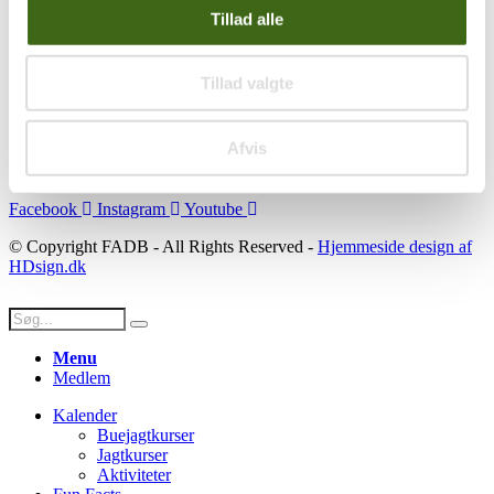
Tillad alle
Se konto
Ordre historik
(kræver konto)
Tillad valgte
Handelsbetingelser
Privatlivspolitik
Persondatapolitik
Afvis
Social
Facebook
Instagram
Youtube
© Copyright FADB - All Rights Reserved -
Hjemmeside design af
HDsign.dk
Menu
Medlem
Kalender
Buejagtkurser
Jagtkurser
Aktiviteter