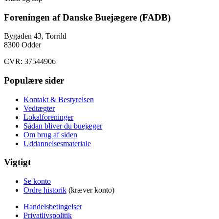
Foreningen af Danske Buejægere (FADB)
Bygaden 43, Torrild
8300 Odder
CVR: 37544906
Populære sider
Kontakt & Bestyrelsen
Vedtægter
Lokalforeninger
Sådan bliver du buejæger
Om brug af siden
Uddannelsesmateriale
Vigtigt
Se konto
Ordre historik
(kræver konto)
Handelsbetingelser
Privatlivspolitik