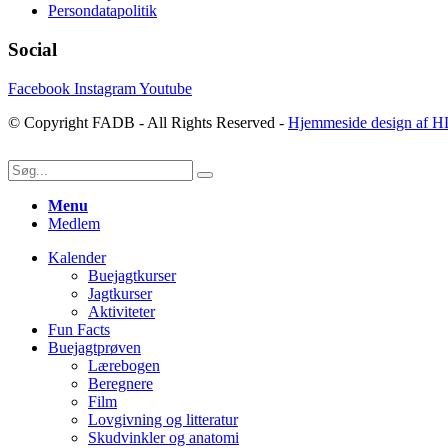
Persondatapolitik
Social
Facebook
Instagram
Youtube
© Copyright FADB - All Rights Reserved -
Hjemmeside design af H
Menu
Medlem
Kalender
Buejagtkurser
Jagtkurser
Aktiviteter
Fun Facts
Buejagtprøven
Lærebogen
Beregnere
Film
Lovgivning og litteratur
Skudvinkler og anatomi