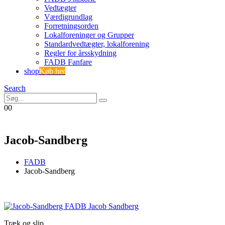
Vedtægter
Værdigrundlag
Forretningsorden
Lokalforeninger og Grupper
Standardvedtægter, lokalforening
Regler for årsskydning
FADB Fanfare
shop
Køb her
Search
0
0
Jacob-Sandberg
FADB
Jacob-Sandberg
Træk og slip