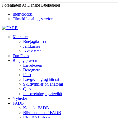
Foreningen Af Danske Buejægere
|
Indmeldelse
Tilmeld betalingsservice
Kalender
Buejagtkurser
Jagtkurser
Aktiviteter
Fun Facts
Buejagtprøven
Lærebogen
Beregnere
Film
Lovgivning og litteratur
Skudvinkler og anatomi
Quiz
Indberetning hjortevildt
Nyheder
FADB
Kontakt FADB
Bliv medlem af FADB
FADB’s historie