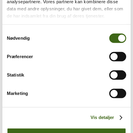
analysepartnere. Vores partnere kan kombinere disse
Træk og slip
data med andre oplysninger, du har givet dem, eller som
Foreningen af Danske Buejægere (FADB)
de har indsamlet fra din brug af deres tjenester.
Bygaden 43, Torrild
8300 Odder
Samtykkevalg
Nødvendig
CVR: 37544906
Populære sider
Præferencer
Kontakt & Bestyrelsen
Vedtægter
Statistik
Lokalforeninger
Sådan bliver du buejæger
Om brug af siden
Uddannelsesmateriale
Marketing
Vigtigt
Se konto
Vis detaljer
Ordre historik
(kræver konto)
Handelsbetingelser