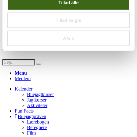
Privatlivspolitik
Tillad alle
Persondatapolitik
Social
Tillad valgte
Facebook
Instagram
Youtube
Afvis
© Copyright FADB - All Rights Reserved -
Hjemmeside design af
HDsign.dk
Menu
Medlem
Kalender
Buejagtkurser
Jagtkurser
Aktiviteter
Fun Facts
Buejagtprøven
Lærebogen
Beregnere
Film