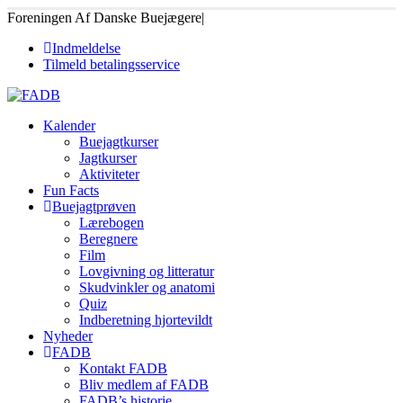
Foreningen Af Danske Buejægere
|
Indmeldelse
Tilmeld betalingsservice
Kalender
Buejagtkurser
Jagtkurser
Aktiviteter
Fun Facts
Buejagtprøven
Lærebogen
Beregnere
Film
Lovgivning og litteratur
Skudvinkler og anatomi
Quiz
Indberetning hjortevildt
Nyheder
FADB
Kontakt FADB
Bliv medlem af FADB
FADB’s historie