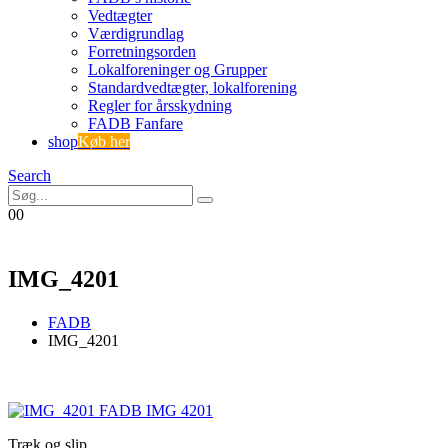
Vedtægter
Værdigrundlag
Forretningsorden
Lokalforeninger og Grupper
Standardvedtægter, lokalforening
Regler for årsskydning
FADB Fanfare
shop
Køb her
Search
0
0
IMG_4201
FADB
IMG_4201
Træk og slip