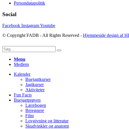
Persondatapolitik
Social
Facebook
Instagram
Youtube
© Copyright FADB - All Rights Reserved -
Hjemmeside design af H
Menu
Medlem
Kalender
Buejagtkurser
Jagtkurser
Aktiviteter
Fun Facts
Buejagtprøven
Lærebogen
Beregnere
Film
Lovgivning og litteratur
Skudvinkler og anatomi