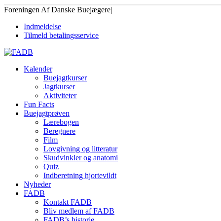
Foreningen Af Danske Buejægere
|
Indmeldelse
Tilmeld betalingsservice
Kalender
Buejagtkurser
Jagtkurser
Aktiviteter
Fun Facts
Buejagtprøven
Lærebogen
Beregnere
Film
Lovgivning og litteratur
Skudvinkler og anatomi
Quiz
Indberetning hjortevildt
Nyheder
FADB
Kontakt FADB
Bliv medlem af FADB
FADB’s historie