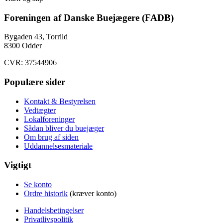
Foreningen af Danske Buejægere (FADB)
Bygaden 43, Torrild
8300 Odder
CVR: 37544906
Populære sider
Kontakt & Bestyrelsen
Vedtægter
Lokalforeninger
Sådan bliver du buejæger
Om brug af siden
Uddannelsesmateriale
Vigtigt
Se konto
Ordre historik
(kræver konto)
Handelsbetingelser
Privatlivspolitik