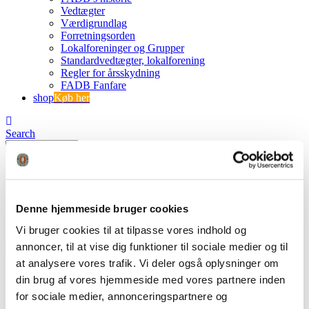
Vedtægter
Værdigrundlag
Forretningsorden
Lokalforeninger og Grupper
Standardvedtægter, lokalforening
Regler for årsskydning
FADB Fanfare
shop
Køb her
Search
0
0 varer
0 VARER
Se kurv
Ingen varer i kurven.
Denne hjemmeside bruger cookies
Vi bruger cookies til at tilpasse vores indhold og
annoncer, til at vise dig funktioner til sociale medier og til
FDB 1325
at analysere vores trafik. Vi deler også oplysninger om
din brug af vores hjemmeside med vores partnere inden
FADB
FDB 1325
for sociale medier, annonceringspartnere og