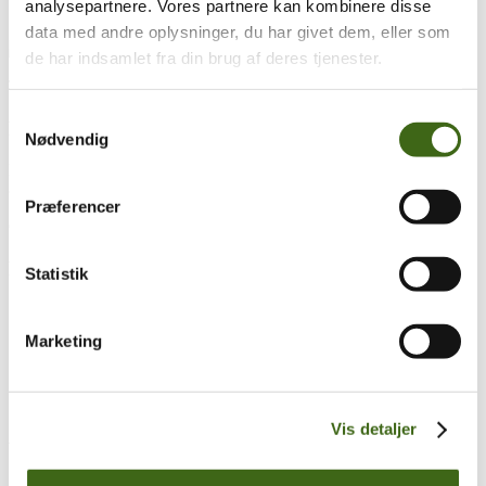
analysepartnere. Vores partnere kan kombinere disse
data med andre oplysninger, du har givet dem, eller som
de har indsamlet fra din brug af deres tjenester.
Træk og slip
Samtykkevalg
Foreningen af Danske Buejægere (FADB)
Nødvendig
Bygaden 43, Torrild
8300 Odder
Præferencer
CVR: 37544906
Populære sider
Statistik
Kontakt & Bestyrelsen
Vedtægter
Marketing
Lokalforeninger
Sådan bliver du buejæger
Om brug af siden
Uddannelsesmateriale
Vis detaljer
Vigtigt