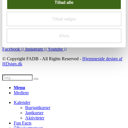
Se konto
Tillad alle
Ordre historik
(kræver konto)
Handelsbetingelser
Tillad valgte
Privatlivspolitik
Persondatapolitik
Afvis
Social
Facebook
Instagram
Youtube
© Copyright FADB - All Rights Reserved -
Hjemmeside design af
HDsign.dk
Menu
Medlem
Kalender
Buejagtkurser
Jagtkurser
Aktiviteter
Fun Facts