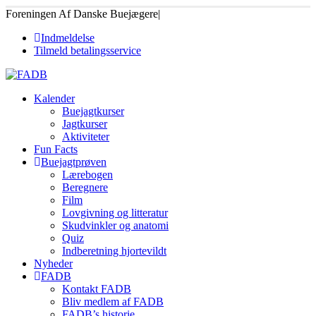
Foreningen Af Danske Buejægere
|
Indmeldelse
Tilmeld betalingsservice
Kalender
Buejagtkurser
Jagtkurser
Aktiviteter
Fun Facts
Buejagtprøven
Lærebogen
Beregnere
Film
Lovgivning og litteratur
Skudvinkler og anatomi
Quiz
Indberetning hjortevildt
Nyheder
FADB
Kontakt FADB
Bliv medlem af FADB
FADB’s historie