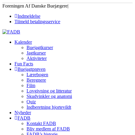
Foreningen Af Danske Buejægere
|
Indmeldelse
Tilmeld betalingsservice
Kalender
Buejagtkurser
Jagtkurser
Aktiviteter
Fun Facts
Buejagtprøven
Lærebogen
Beregnere
Film
Lovgivning og litteratur
Skudvinkler og anatomi
Quiz
Indberetning hjortevildt
Nyheder
FADB
Kontakt FADB
Bliv medlem af FADB
FADB’s historie