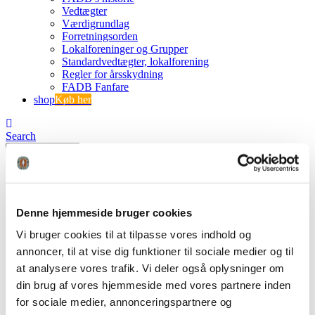
Vedtægter
Værdigrundlag
Forretningsorden
Lokalforeninger og Grupper
Standardvedtægter, lokalforening
Regler for årsskydning
FADB Fanfare
shop
Køb her
Search
0
0 varer
0 VARER
Se kurv
Ingen varer i kurven.
Denne hjemmeside bruger cookies
Vi bruger cookies til at tilpasse vores indhold og
annoncer, til at vise dig funktioner til sociale medier og til
DSC_0042
at analysere vores trafik. Vi deler også oplysninger om
din brug af vores hjemmeside med vores partnere inden
FADB
DSC_0042
for sociale medier, annonceringspartnere og