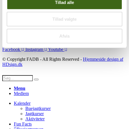
Se konto
Tillad alle
Ordre historik
(kræver konto)
Handelsbetingelser
Tillad valgte
Privatlivspolitik
Persondatapolitik
Afvis
Social
Facebook
Instagram
Youtube
© Copyright FADB - All Rights Reserved -
Hjemmeside design af
HDsign.dk
Menu
Medlem
Kalender
Buejagtkurser
Jagtkurser
Aktiviteter
Fun Facts