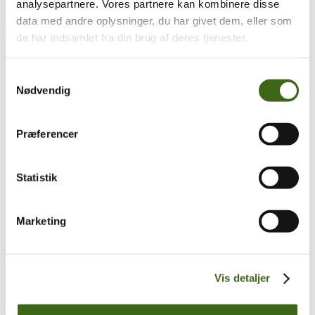
analysepartnere. Vores partnere kan kombinere disse
data med andre oplysninger, du har givet dem, eller som
de har indsamlet fra din brug af deres tjenester.
Træk og slip
Samtykkevalg
Foreningen af Danske Buejægere (FADB)
Nødvendig
Bygaden 43, Torrild
8300 Odder
Præferencer
CVR: 37544906
Populære sider
Statistik
Kontakt & Bestyrelsen
Vedtægter
Marketing
Lokalforeninger
Sådan bliver du buejæger
Om brug af siden
Uddannelsesmateriale
Vis detaljer
Vigtigt