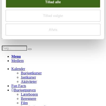
Privatlivspolitik
Tillad alle
Persondatapolitik
Social
Tillad valgte
Facebook
Instagram
Youtube
Afvis
© Copyright FADB - All Rights Reserved -
Hjemmeside design af
HDsign.dk
Menu
Medlem
Kalender
Buejagtkurser
Jagtkurser
Aktiviteter
Fun Facts
Buejagtprøven
Lærebogen
Beregnere
Film