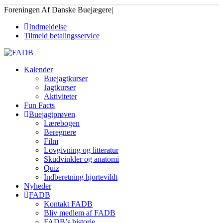
Foreningen Af Danske Buejægere
|
Indmeldelse
Tilmeld betalingsservice
Kalender
Buejagtkurser
Jagtkurser
Aktiviteter
Fun Facts
Buejagtprøven
Lærebogen
Beregnere
Film
Lovgivning og litteratur
Skudvinkler og anatomi
Quiz
Indberetning hjortevildt
Nyheder
FADB
Kontakt FADB
Bliv medlem af FADB
FADB’s historie