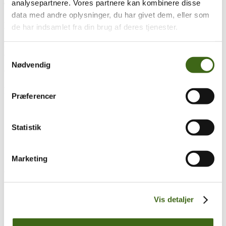
analysepartnere. Vores partnere kan kombinere disse
Træk og slip
data med andre oplysninger, du har givet dem, eller som
Foreningen af Danske Buejægere (FADB)
de har indsamlet fra din brug af deres tjenester.
Bygaden 43, Torrild
8300 Odder
Samtykkevalg
Nødvendig
CVR: 37544906
Populære sider
Præferencer
Kontakt & Bestyrelsen
Vedtægter
Statistik
Lokalforeninger
Sådan bliver du buejæger
Om brug af siden
Uddannelsesmateriale
Marketing
Vigtigt
Se konto
Vis detaljer
Ordre historik
(kræver konto)
Handelsbetingelser