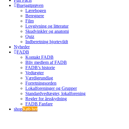
Fun Facts
Buejagtprøven
Lærebogen
Beregnere
Film
Lovgivning og litteratur
Skudvinkler og anatomi
Quiz
Indberetning hjortevildt
Nyheder
FADB
Kontakt FADB
Bliv medlem af FADB
FADB’s historie
Vedtægter
Værdigrundlag
Forretningsorden
Lokalforeninger og Grupper
Standardvedtægter, lokalforening
Regler for årsskydning
FADB Fanfare
shop
Køb her
Indmeldelse
Tilmeld betalingsservice