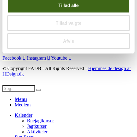
Tillad alle
Se konto
Ordre historik
(kræver konto)
Tillad valgte
Handelsbetingelser
Privatlivspolitik
Persondatapolitik
Afvis
Social
Facebook
Instagram
Youtube
© Copyright FADB - All Rights Reserved -
Hjemmeside design af
HDsign.dk
Menu
Medlem
Kalender
Buejagtkurser
Jagtkurser
Aktiviteter