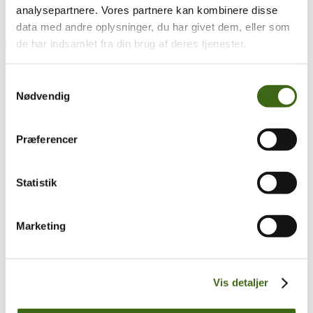
analysepartnere. Vores partnere kan kombinere disse
data med andre oplysninger, du har givet dem, eller som
de har indsamlet fra din brug af deres tjenester.
Træk og slip
Samtykkevalg
Foreningen af Danske Buejægere (FADB)
Nødvendig
Bygaden 43, Torrild
8300 Odder
Præferencer
CVR: 37544906
Statistik
Populære sider
Kontakt & Bestyrelsen
Vedtægter
Marketing
Lokalforeninger
Sådan bliver du buejæger
Om brug af siden
Uddannelsesmateriale
Vis detaljer
Vigtigt