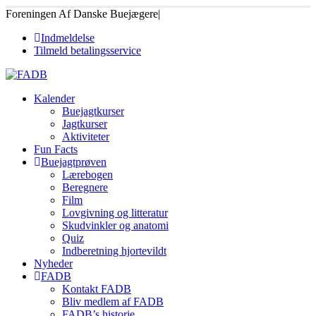
Foreningen Af Danske Buejægere
|
Indmeldelse
Tilmeld betalingsservice
Kalender
Buejagtkurser
Jagtkurser
Aktiviteter
Fun Facts
Buejagtprøven
Lærebogen
Beregnere
Film
Lovgivning og litteratur
Skudvinkler og anatomi
Quiz
Indberetning hjortevildt
Nyheder
FADB
Kontakt FADB
Bliv medlem af FADB
FADB’s historie