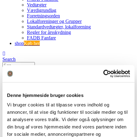
Vedtægter
Værdigrundlag
Forretningsorden
Lokalforeninger og Grupper
Standardvedtægter, lokalforening
Regler for årsskydning
FADB Fanfare
shop
Køb her
Search
0
0 varer
0 VARER
Se kurv
Ingen varer i kurven.
Denne hjemmeside bruger cookies
Vi bruger cookies til at tilpasse vores indhold og
2.2
annoncer, til at vise dig funktioner til sociale medier og til
at analysere vores trafik. Vi deler også oplysninger om
FADB
din brug af vores hjemmeside med vores partnere inden
Logo pilespids
for sociale medier, annonceringspartnere og
2.2