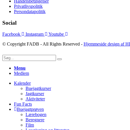
Handelsbetingelser
Privatlivspolitik
Persondatapolitik
Social
Facebook
Instagram
Youtube
© Copyright FADB - All Rights Reserved -
Hjemmeside design af H
Menu
Medlem
Kalender
Buejagtkurser
Jagtkurser
Aktiviteter
Fun Facts
Buejagtprøven
Lærebogen
Beregnere
Film