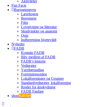
Aktiviteter
Fun Facts
Buejagtprøven
Lærebogen
Beregnere
Film
Lovgivning og litteratur
Skudvinkler og anatomi
Quiz
Indberetning hjortevildt
Nyheder
FADB
Kontakt FADB
Bliv medlem af FADB
FADB’s historie
Vedtægter
Værdigrundlag
Forretningsorden
Lokalforeninger og Grupper
Standardvedtægter, lokalforening
Regler for årsskydning
FADB Fanfare
shop
Køb her