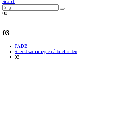
Search
0
0
03
FADB
Stærkt samarbejde på buefronten
03