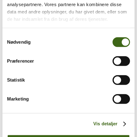
analysepartnere. Vores partnere kan kombinere disse
Træk og slip
data med andre oplysninger, du har givet dem, eller som
de har indsamlet fra din brug af deres tjenester.
Foreningen af Danske Buejægere (FADB)
Bygaden 43, Torrild
Samtykkevalg
8300 Odder
Nødvendig
CVR: 37544906
Populære sider
Præferencer
Kontakt & Bestyrelsen
Vedtægter
Statistik
Lokalforeninger
Sådan bliver du buejæger
Om brug af siden
Marketing
Uddannelsesmateriale
Vigtigt
Se konto
Vis detaljer
Ordre historik
(kræver konto)