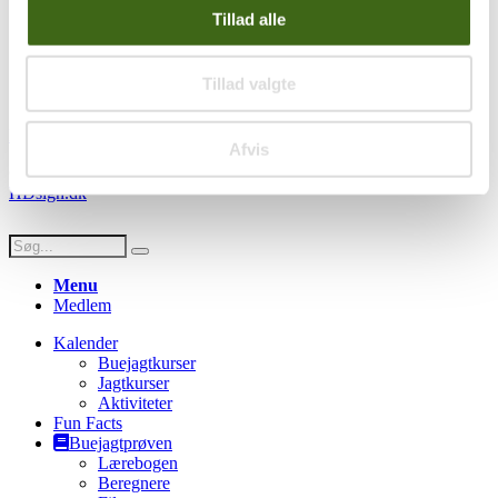
Handelsbetingelser
Tillad alle
Privatlivspolitik
Persondatapolitik
Tillad valgte
Social
Facebook
Instagram
Youtube
Afvis
© Copyright FADB - All Rights Reserved -
Hjemmeside design af
HDsign.dk
Menu
Medlem
Kalender
Buejagtkurser
Jagtkurser
Aktiviteter
Fun Facts
Buejagtprøven
Lærebogen
Beregnere