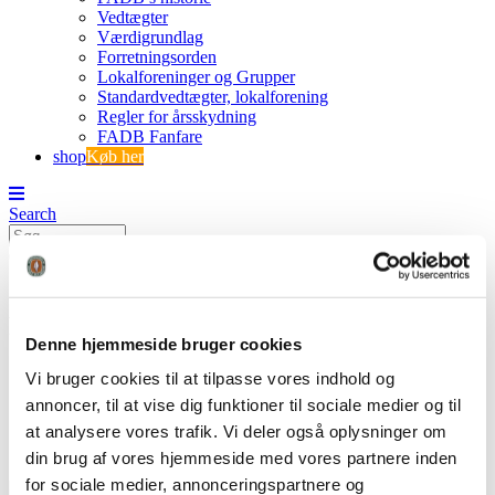
Vedtægter
Værdigrundlag
Forretningsorden
Lokalforeninger og Grupper
Standardvedtægter, lokalforening
Regler for årsskydning
FADB Fanfare
shop
Køb her
Search
0
0
FADB forside
Denne hjemmeside bruger cookies
FADB
Vi bruger cookies til at tilpasse vores indhold og
qr
annoncer, til at vise dig funktioner til sociale medier og til
FADB forside
at analysere vores trafik. Vi deler også oplysninger om
din brug af vores hjemmeside med vores partnere inden
for sociale medier, annonceringspartnere og