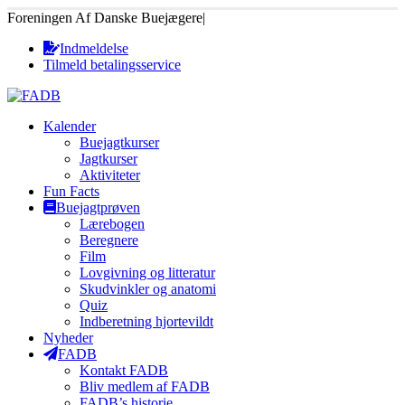
Foreningen Af Danske Buejægere
|
Indmeldelse
Tilmeld betalingsservice
Kalender
Buejagtkurser
Jagtkurser
Aktiviteter
Fun Facts
Buejagtprøven
Lærebogen
Beregnere
Film
Lovgivning og litteratur
Skudvinkler og anatomi
Quiz
Indberetning hjortevildt
Nyheder
FADB
Kontakt FADB
Bliv medlem af FADB
FADB’s historie