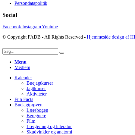
Persondatapolitik
Social
Facebook
Instagram
Youtube
© Copyright FADB - All Rights Reserved -
Hjemmeside design af H
Menu
Medlem
Kalender
Buejagtkurser
Jagtkurser
Aktiviteter
Fun Facts
Buejagtprøven
Lærebogen
Beregnere
Film
Lovgivning og litteratur
Skudvinkler og anatomi