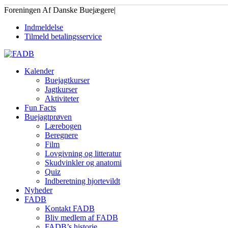
Foreningen Af Danske Buejægere
|
Indmeldelse
Tilmeld betalingsservice
Kalender
Buejagtkurser
Jagtkurser
Aktiviteter
Fun Facts
Buejagtprøven
Lærebogen
Beregnere
Film
Lovgivning og litteratur
Skudvinkler og anatomi
Quiz
Indberetning hjortevildt
Nyheder
FADB
Kontakt FADB
Bliv medlem af FADB
FADB’s historie