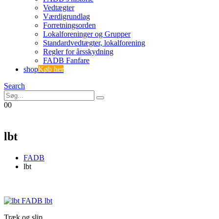
Vedtægter
Værdigrundlag
Forretningsorden
Lokalforeninger og Grupper
Standardvedtægter, lokalforening
Regler for årsskydning
FADB Fanfare
shop
Køb her
Search
0
0
lbt
FADB
lbt
Træk og slip