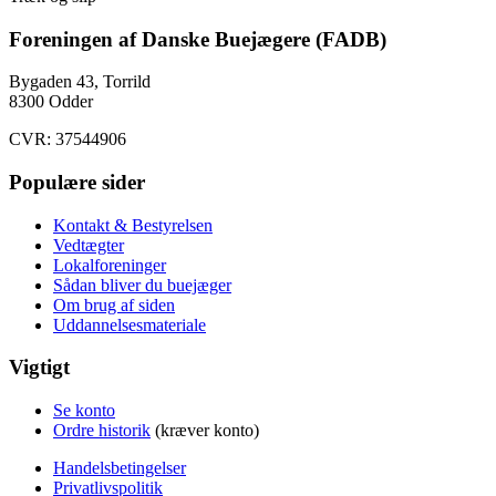
Foreningen af Danske Buejægere (FADB)
Bygaden 43, Torrild
8300 Odder
CVR: 37544906
Populære sider
Kontakt & Bestyrelsen
Vedtægter
Lokalforeninger
Sådan bliver du buejæger
Om brug af siden
Uddannelsesmateriale
Vigtigt
Se konto
Ordre historik
(kræver konto)
Handelsbetingelser
Privatlivspolitik